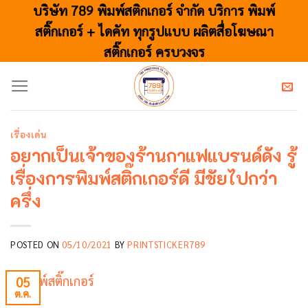
Skip
บริษัท 789 พิมพ์สติกเกอร์ จำกัด บริการ พิมพ์
to
สติ๊กเกอร์ + ไดคัท ทุกรูปแบบ ผลิตสื่อโฆษณา
content
สติ๊กเกอร์ ครบวงจร
เรื่องเด่น
อยากเป็นเจ้าของร้านกาแฟแบรนด์ดัง รู้
เรื่องการพิมพ์สติ๊กเกอร์ดี มีชัยไปกว่า
ครึ่ง
POSTED ON
05/10/2021
BY
PRINTSTICKER789
05
ต.ค.