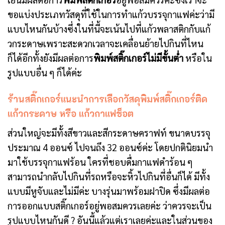
ขอแบ่งประเภทวัสดุที่ใช้ในการทำแก้วบรรจุกาแฟค่ะว่ามี
แบบไหนกันบ้างซึ่งในที่นี้จะเน้นไปที่แก้วพลาสติกกับแก้
วกระดาษเพราะสะดวกเวลาจะเคลื่อนย้ายไปกินที่ไหน
ก็ได้อีกทั้งยังมีผลต่อการ
พิมพ์สติ๊กเกอร์ไม่มีขั้นต่ำ
หรือใน
รูปแบบอื่น ๆ ก็ได้ค่ะ
ร้านสติ๊กเกอร์แนะนำการเลือกวัสดุพิมพ์สติ๊กเกอร์ติด
แก้วกระดาษ หรือ แก้วกาแฟช็อต
ส่วนใหญ่จะมีทั้งสีขาวและสีกระดาษคราฟท์ ขนาดบรรจุ
ประมาณ 4 ออนซ์ ไปจนถึง 32 ออนซ์ค่ะ โดยปกตินิยมนำ
มาใช้บรรจุกาแฟร้อน ใครที่ชอบดื่มกาแฟดำร้อน ๆ
สามารถนำกลับไปกินที่รถหรือจะหิ้วไปกินที่อื่นก็ได้ มีทั้ง
แบบมีหูจับและไม่มีค่ะ บางรุ่นมาพร้อมฝาปิด ซึ่งมีผลต่อ
การออกแบบสติ๊กเกอร์อยู่พอสมควรเลยค่ะ ว่าควรจะเป็น
รูปแบบไหนกันดี ? อันนี้แล้วแต่เราเลยค่ะและในส่วนของ