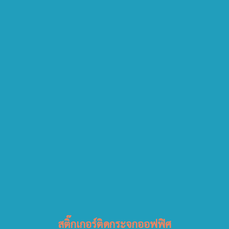
สติ๊กเกอร์ติดกระจกออฟฟิศ