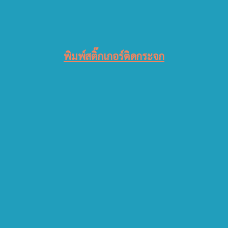
พิมพ์สติ๊กเกอร์ติดกระจก