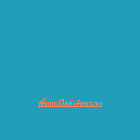
สติ๊กเกอร์ไดคัทติดกระจก