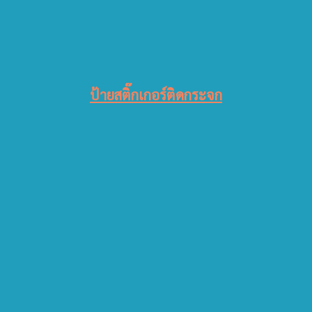
ป้ายสติ๊กเกอร์ติดกระจก