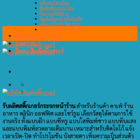
สติ๊กเกอร์ สายไหม
พิมพ์สติ๊กเกอร์การ์ตูน
โรงงานผลิตฉลาก
พิมพ์สติกเกอร์ พร้อมไดคัท
สติ๊กเกอร์ไดคัท ติดกระจก
22
สติ๊กเกอร์ติดกระจกออฟฟิศ
ขั้นตอนการสั่งพิมพ์
พ.ค.
บทความ
ติดต่อพิมพ์สติ๊กเกอร์
รับผลิตสติ๊กเกอร์กระจกหน้าร้าน
สำหรับร้านค้า คาเฟ่ ร้าน
อาหาร คลินิก ออฟฟิศ และโชว์รูม เลือกวัสดุได้ตามการใช้
งานจริง ทั้งแบบฝ้า แบบซีทรู แบบใสพิมพ์ขาว แบบทึบแสง
และแบบพิมพ์ลวดลายเต็มบาน เหมาะสำหรับติดโลโก้ แจ้ง
เวลาเปิด-ปิด ทำโปรโมชัน บังสายตา เพิ่มความเป็นส่วนตัว