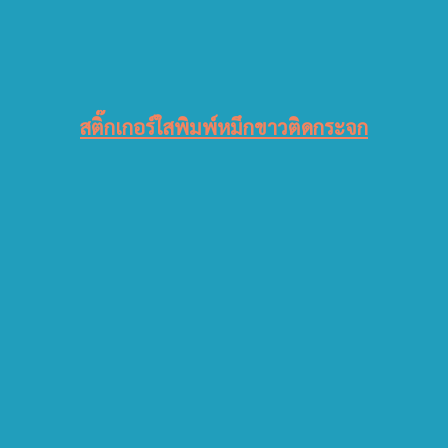
สติ๊กเกอร์ใสพิมพ์หมึกขาวติดกระจก