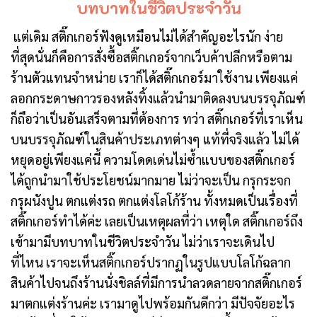
บทบาทในชีวิตประจำวัน
แต่เดิม สติ๊กเกอร์ฟังดูเหมือนไม่ได้สำคัญอะไรนัก ง่าย
ที่สุดนั่นก็คือการสั่งซื้อสติ๊กเกอร์จากเว็บค้าปลีกหรือตาม
ร้านตัวแทนจำหน่าย เราก็ได้สติ๊กเกอร์มาใช้งาน เพียงแค่
ลอกกระดาษกาวรองหลังทิ้งแล้วนำมาติดลงบนบรรจุภัณฑ์
ก็ถือว่าเป็นอันเสร็จตามที่ต้องการ ทว่า สติ๊กเกอร์ที่เราเห็น
บนบรรจุภัณฑ์ในสินค้าประเภทต่างๆ แท้ที่จริงแล้ว ไม่ได้
หยุดอยู่เพียงแค่นี้ ความโดดเด่นไม่ซ้ำแบบของสติ๊กเกอร์
ได้ถูกนำมาใช้ประโยชน์มากมาย ไม่ว่าจะเป็น กรุกระจก
กรุผนังปูน ตกแต่งรถ ตกแต่งโลโก้ร้าน ทั้งหมดเป็นเรื่องที่
สติ๊กเกอร์ทำได้ค่ะ เลยเป็นเหตุผลที่ว่า เหตุใด สติ๊กเกอร์ถึง
เข้ามามีบทบาทในชีวิตประจำวัน ไม่ว่าเราจะเดินไป
ที่ไหน เราจะเห็นสติ๊กเกอร์ปรากฏในรูปแบบโลโก้ฉลาก
สินค้าไปจนถึงร้านนั่งชิลล์ที่มีการนำลวดลายจากสติ๊กเกอร์
มาตกแต่งร้านค่ะ เรามาดูไปพร้อมกันดีกว่า มีปัจจัยอะไร