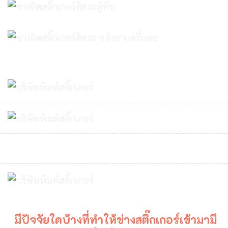
มีปัจจัยใดบ้างที่ทำให้ช่างสติ๊กเกอร์เข้ามามี