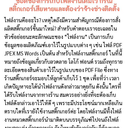
ข้อดีของการเก็บไฟล์งานเดิมไว้ กรณี
สติ๊กเกอร์เสียหายและต้องว่าจ้างช่างติดตั้ง
ไฟล์งานคืออะไร? เหตุใดถึงมีความสำคัญกรณีต้องการสั่ง
ผลิตสติ๊กเกอร์ขึ้นมาใหม่? สำหรับคำตอบเราจะเฉลยใน
หัวข้อย่อยนะคะลักษณะของ “ไฟล์งาน” เป็นการเก็บ
ข้อมูลของผลิตภัณฑ์เอาไว้ในรูปแบบต่าง ๆ เช่น ไฟล์ PDF
JPEX MS Words เป็นต้น สำหรับไฟล์งานสติ๊กเกอร์ ในที่นี้
หมายถึงข้อมูลเกี่ยวกับลวดลาย โลโก้ ฟอนต์ รวมถึงทุกราย
ละเอียดของสินค้าเอาไว้ในรูปแบบของ PDF File ซึ่งทาง
ร้านสติ๊กเกอร์จะมอบให้ลูกค้าเก็บไว้ 1 ชุด เพื่อที่ว่า เวลา
เกิดปัญหาจะได้นำไฟล์งานดังกล่าวมาคุยกัน ดังนั้น ใครที่
ได้รับไฟล์งานจากทางร้าน สมควรอย่างยิ่งที่จะต้องเก็บ
ไฟล์ดังกล่าวเอาไว้ให้ดี ๆ เพราะมีประโยชน์มากเหลือเกิน
ตราบใดที่เรายังใช้งานสติ๊กเกอร์ค่ะ โดยไฟล์งานมีทั้งไฟล์
งานหมวดสติ๊กเกอร์นำมาติดบนบรรจุภัณฑ์ไปจนถึงไฟล์
งานตกแต่ง ถ้าจะถามว่า อันไหนสำคัญกว่ากัน ก็ต้องบอก