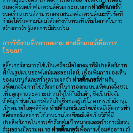
สนองที่รวดเร็วต่อเทรนด์
ด้วยกระบวนการ
ทำสติ๊กเกอร์
ที่
รวดเร็ว แบรนด์สามารถตอบสนองต่อเทรนด์และหัวข้อที่
กำลังได้รับความนิยมได้อย่างทันท่วงที เพิ่มโอกาสในการ
สร้างการรับรู้และการมีส่วนร่วม
การใช้งานที่หลากหลาย ทำสติ๊กเกอร์เพื่อการ
โฆษณา
สติ๊กเกอร์สามารถใช้เป็นเครื่องมือโฆษณาที่มีประสิทธิภาพ
ทั้งในรูปแบบออฟไลน์และออนไลน์, เพื่อเพิ่มการมองเห็น
ของแบรนด์และสร้างความจดจำ
ทำสติ๊กเกอร์
สำหรับ
แพ็คเกจจิ้ง
การใช้สติ๊กเกอร์ในการออกแบบแพ็คเกจจิ้งช่วย
เพิ่มคุณค่าและความน่าสนใจให้กับสินค้า, ซึ่งเป็นปัจจัย
สำคัญที่ช่วยในการตัดสินใจซื้อของผู้บริโภค
การเข้าถึงกลุ่ม
เป้าหมายในยุคดิจิทัล
ทำสติ๊กเกอร์
และโซเชียลมีเดีย
การ
ทำ
สติ๊กเกอร์
และการใช้งานผ่านโซเชียลมีเดียเป็นวิธีที่มี
ประสิทธิภาพในการเข้าถึงกลุ่มเป้าหมายและสร้างการมีส่วน
ร่วมอย่างมีความหมาย
ทำสติ๊กเกอร์
เพื่อการเชื่อมต่ออารมณ์