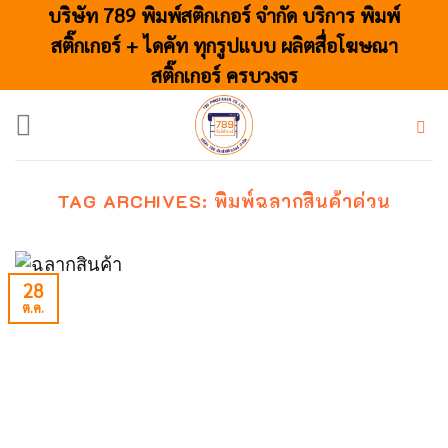
Skip
บริษัท 789 พิมพ์สติกเกอร์ จำกัด บริการ พิมพ์
to
สติ๊กเกอร์ + ไดคัท ทุกรูปแบบ ผลิตสื่อโฆษณา
content
สติ๊กเกอร์ ครบวงจร
TAG ARCHIVES:
พิมพ์ฉลากสินค้าด่วน
28
ต.ค.