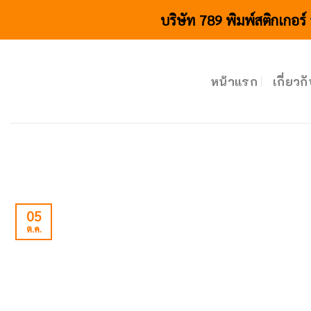
Skip
บริษัท 789 พิมพ์สติกเกอร์
to
content
หน้าแรก
เกี่ยวก
05
ต.ค.