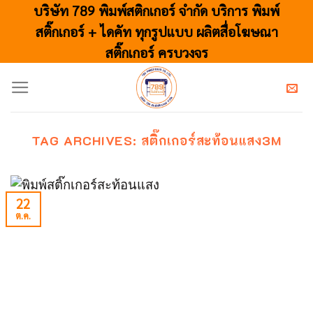
Skip
บริษัท 789 พิมพ์สติกเกอร์ จำกัด บริการ พิมพ์
to
สติ๊กเกอร์ + ไดคัท ทุกรูปแบบ ผลิตสื่อโฆษณา
content
สติ๊กเกอร์ ครบวงจร
TAG ARCHIVES:
สติ๊กเกอร์สะท้อนแสง3M
22
ต.ค.