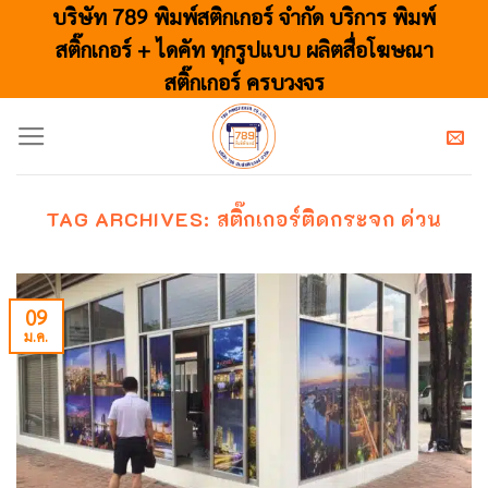
Skip
บริษัท 789 พิมพ์สติกเกอร์ จำกัด บริการ พิมพ์
to
สติ๊กเกอร์ + ไดคัท ทุกรูปแบบ ผลิตสื่อโฆษณา
content
สติ๊กเกอร์ ครบวงจร
TAG ARCHIVES:
สติ๊กเกอร์ติดกระจก ด่วน
09
ม.ค.