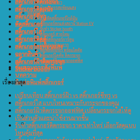
สติ๊กเกอร์ติดกระจก
พิมพ์ฉลากยา
ป้ายจราจรสะท้อนแสง
สติ๊กเกอร์ติดผนัง
ผลงานที่ 5
สติ๊กเกอร์ซีทรู
ร้านตัดสติ๊กเกอร์ใกล้ฉัน
ตัดสติ๊กเกอร์
สติ๊กเกอร์ตกแต่งสถานี Station EV
รับทำ Sticker booth
สติ๊กเกอร์ใส
สติ๊กเกอร์ สายไหม
สติ๊กเกอร์ติดตู้
พิมพ์สติ๊กเกอร์การ์ตูน
โรงงานผลิตฉลาก
สติ๊กเกอร์สะท้อนแสง
พิมพ์สติกเกอร์ พร้อมไดคัท
ฉลากสินค้า
สติ๊กเกอร์ไดคัท ติดกระจก
สติ๊กเกอร์ฝ้าติดกระจก
สติ๊กเกอร์ติดกระจกออฟฟิศ
ขั้นตอนการสั่งพิมพ์
Sticker booth
บทความ
เรื่องล่าสุด
ติดต่อพิมพ์สติ๊กเกอร์
เปรียบเทียบ สติ๊กเกอร์ฝ้า vs สติ๊กเกอร์ซีทรู vs
สติ๊กเกอร์ใส แบบไหนเหมาะกับกระจกของคุณ
สติ๊กเกอร์ฝ้าติดกระจกออฟฟิศ เปลี่ยนกระจกใสให้ดู
เป็นส่วนตัวและน่าใช้งานมากขึ้น
รับทำสติ๊กเกอร์ติดกระจก ราคาเท่าไหร่ เลือกวัสดุแบบ
ไหนคุ้มที่สุด