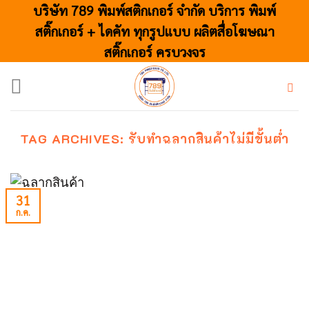
Skip
บริษัท 789 พิมพ์สติกเกอร์ จำกัด บริการ พิมพ์
to
สติ๊กเกอร์ + ไดคัท ทุกรูปแบบ ผลิตสื่อโฆษณา
content
สติ๊กเกอร์ ครบวงจร
TAG ARCHIVES:
รับทำฉลากสินค้าไม่มีขั้นต่ำ
31
ก.ค.