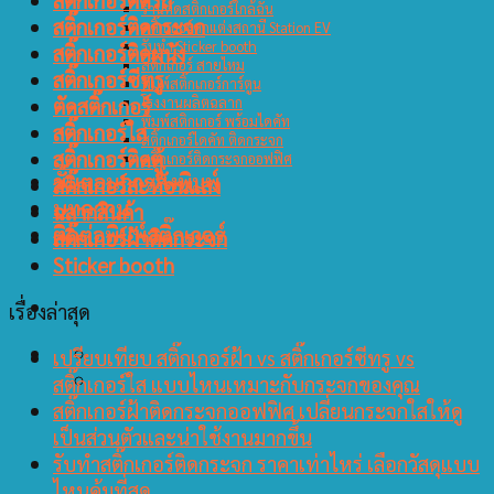
ร้านตัดสติ๊กเกอร์ใกล้ฉัน
สติ๊กเกอร์ติดกระจก
สติ๊กเกอร์ตกแต่งสถานี Station EV
รับทำ Sticker booth
สติ๊กเกอร์ติดผนัง
สติ๊กเกอร์ สายไหม
สติ๊กเกอร์ซีทรู
พิมพ์สติ๊กเกอร์การ์ตูน
ตัดสติ๊กเกอร์
โรงงานผลิตฉลาก
พิมพ์สติกเกอร์ พร้อมไดคัท
สติ๊กเกอร์ใส
สติ๊กเกอร์ไดคัท ติดกระจก
สติ๊กเกอร์ติดตู้
สติ๊กเกอร์ติดกระจกออฟฟิศ
ขั้นตอนการสั่งพิมพ์
สติ๊กเกอร์สะท้อนแสง
บทความ
ฉลากสินค้า
ติดต่อพิมพ์สติ๊กเกอร์
สติ๊กเกอร์ฝ้าติดกระจก
Sticker booth
เรื่องล่าสุด
เปรียบเทียบ สติ๊กเกอร์ฝ้า vs สติ๊กเกอร์ซีทรู vs
สติ๊กเกอร์ใส แบบไหนเหมาะกับกระจกของคุณ
สติ๊กเกอร์ฝ้าติดกระจกออฟฟิศ เปลี่ยนกระจกใสให้ดู
เป็นส่วนตัวและน่าใช้งานมากขึ้น
รับทำสติ๊กเกอร์ติดกระจก ราคาเท่าไหร่ เลือกวัสดุแบบ
ไหนคุ้มที่สุด