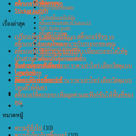
พิมพ์ฉลากยา
สติ๊กเกอร์ฝ้าติดกระจก
ป้ายจราจรสะท้อนแสง
Sticker booth
ผลงานที่ 5
ร้านตัดสติ๊กเกอร์ใกล้ฉัน
เรื่องล่าสุด
สติ๊กเกอร์ตกแต่งสถานี Station EV
รับทำ Sticker booth
สติ๊กเกอร์ สายไหม
เปรียบเทียบ สติ๊กเกอร์ฝ้า vs สติ๊กเกอร์ซีทรู vs
พิมพ์สติ๊กเกอร์การ์ตูน
สติ๊กเกอร์ใส แบบไหนเหมาะกับกระจกของคุณ
โรงงานผลิตฉลาก
พิมพ์สติกเกอร์ พร้อมไดคัท
สติ๊กเกอร์ฝ้าติดกระจกออฟฟิศ เปลี่ยนกระจกใสให้ดู
สติ๊กเกอร์ไดคัท ติดกระจก
เป็นส่วนตัวและน่าใช้งานมากขึ้น
สติ๊กเกอร์ติดกระจกออฟฟิศ
รับทำสติ๊กเกอร์ติดกระจก ราคาเท่าไหร่ เลือกวัสดุแบบ
ขั้นตอนการสั่งพิมพ์
ไหนคุ้มที่สุด
บทความ
สติ๊กเกอร์กระจกหน้าร้าน ราคาเท่าไหร่ เลือกวัสดุแบบ
ติดต่อพิมพ์สติ๊กเกอร์
ไหนดีให้คุ้มค่า
สติ๊กเกอร์ติดกระจก เพิ่มมูลค่าและฟังก์ชันให้พื้นที่ของ
คุณ
หมวดหมู่
ความรู้ทั่วไป
(10)
ความรู้เกี่ยวกับสติ๊กเกอร์
(10)