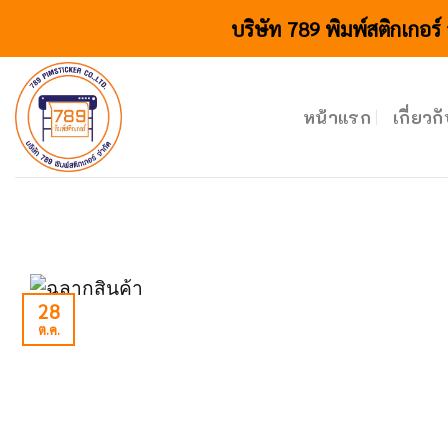
Skip
บริษัท 789 พิมพ์สติกเกอร์
to
content
หน้าแรก
เกี่ยวก
28
ต.ค.