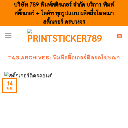
Skip
บริษัท 789 พิมพ์สติกเกอร์ จำกัด บริการ พิมพ์
to
สติ๊กเกอร์ + ไดคัท ทุกรูปแบบ ผลิตสื่อโฆษณา
content
สติ๊กเกอร์ ครบวงจร
TAG ARCHIVES:
พิมพืสติ๊กเกอร์ติดรถโฆษณา
14
ต.ค.