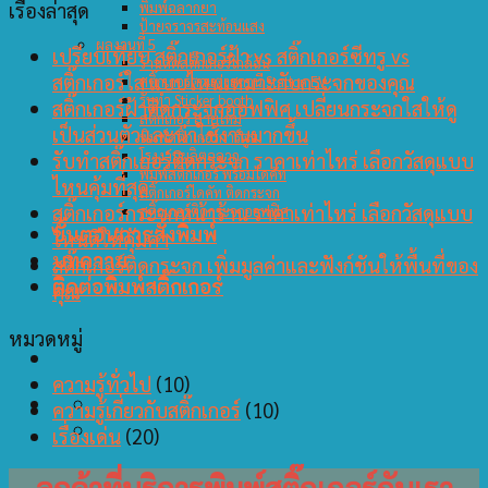
เรื่องล่าสุด
พิมพ์ฉลากยา
ป้ายจราจรสะท้อนแสง
ผลงานที่ 5
เปรียบเทียบ สติ๊กเกอร์ฝ้า vs สติ๊กเกอร์ซีทรู vs
ร้านตัดสติ๊กเกอร์ใกล้ฉัน
สติ๊กเกอร์ใส แบบไหนเหมาะกับกระจกของคุณ
สติ๊กเกอร์ตกแต่งสถานี Station EV
รับทำ Sticker booth
สติ๊กเกอร์ฝ้าติดกระจกออฟฟิศ เปลี่ยนกระจกใสให้ดู
สติ๊กเกอร์ สายไหม
เป็นส่วนตัวและน่าใช้งานมากขึ้น
พิมพ์สติ๊กเกอร์การ์ตูน
โรงงานผลิตฉลาก
รับทำสติ๊กเกอร์ติดกระจก ราคาเท่าไหร่ เลือกวัสดุแบบ
พิมพ์สติกเกอร์ พร้อมไดคัท
ไหนคุ้มที่สุด
สติ๊กเกอร์ไดคัท ติดกระจก
สติ๊กเกอร์กระจกหน้าร้าน ราคาเท่าไหร่ เลือกวัสดุแบบ
สติ๊กเกอร์ติดกระจกออฟฟิศ
ขั้นตอนการสั่งพิมพ์
ไหนดีให้คุ้มค่า
บทความ
สติ๊กเกอร์ติดกระจก เพิ่มมูลค่าและฟังก์ชันให้พื้นที่ของ
ติดต่อพิมพ์สติ๊กเกอร์
คุณ
หมวดหมู่
ความรู้ทั่วไป
(10)
ความรู้เกี่ยวกับสติ๊กเกอร์
(10)
เรื่องเด่น
(20)
ลูกค้าที่บริการพิมพ์สติ๊กเกอร์กับเรา