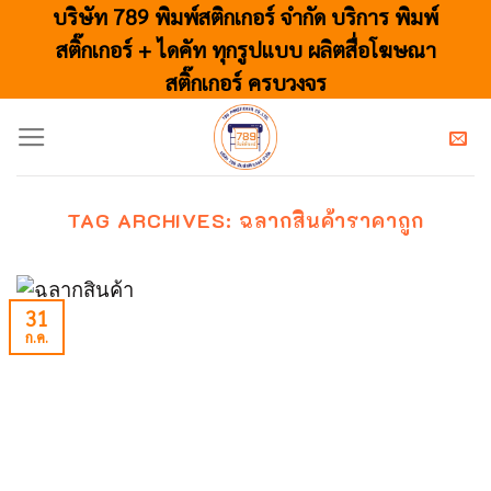
Skip
บริษัท 789 พิมพ์สติกเกอร์ จำกัด บริการ พิมพ์
to
สติ๊กเกอร์ + ไดคัท ทุกรูปแบบ ผลิตสื่อโฆษณา
content
สติ๊กเกอร์ ครบวงจร
TAG ARCHIVES:
ฉลากสินค้าราคาถูก
31
ก.ค.