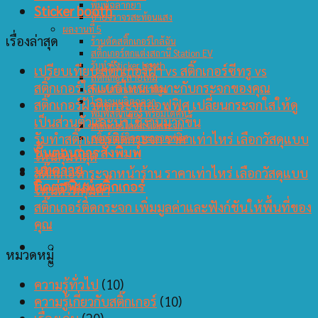
พิมพ์ฉลากยา
Sticker booth
ป้ายจราจรสะท้อนแสง
ผลงานที่ 5
เรื่องล่าสุด
ร้านตัดสติ๊กเกอร์ใกล้ฉัน
สติ๊กเกอร์ตกแต่งสถานี Station EV
รับทำ Sticker booth
เปรียบเทียบ สติ๊กเกอร์ฝ้า vs สติ๊กเกอร์ซีทรู vs
สติ๊กเกอร์ สายไหม
สติ๊กเกอร์ใส แบบไหนเหมาะกับกระจกของคุณ
พิมพ์สติ๊กเกอร์การ์ตูน
โรงงานผลิตฉลาก
สติ๊กเกอร์ฝ้าติดกระจกออฟฟิศ เปลี่ยนกระจกใสให้ดู
พิมพ์สติกเกอร์ พร้อมไดคัท
เป็นส่วนตัวและน่าใช้งานมากขึ้น
สติ๊กเกอร์ไดคัท ติดกระจก
รับทำสติ๊กเกอร์ติดกระจก ราคาเท่าไหร่ เลือกวัสดุแบบ
สติ๊กเกอร์ติดกระจกออฟฟิศ
ขั้นตอนการสั่งพิมพ์
ไหนคุ้มที่สุด
บทความ
สติ๊กเกอร์กระจกหน้าร้าน ราคาเท่าไหร่ เลือกวัสดุแบบ
ติดต่อพิมพ์สติ๊กเกอร์
ไหนดีให้คุ้มค่า
สติ๊กเกอร์ติดกระจก เพิ่มมูลค่าและฟังก์ชันให้พื้นที่ของ
คุณ
หมวดหมู่
ความรู้ทั่วไป
(10)
ความรู้เกี่ยวกับสติ๊กเกอร์
(10)